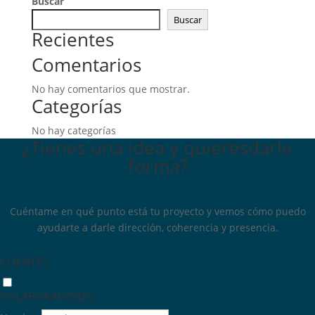
Buscar
Buscar
Recientes
Comentarios
No hay comentarios que mostrar.
Categorías
No hay categorías
¿Tienes una idea y quieres
darle
forma?
Cuéntame en qué punto está tu proyecto y vemos cómo puedo
ayudarte a darle dirección, coherencia y presencia.
CLIENTES
COLABORADORES