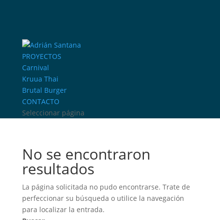
PROYECTOS
Carnival
Kruua Thai
Brutal Burger
CONTACTO
Seleccionar página
No se encontraron
resultados
La página solicitada no pudo encontrarse. Trate de
perfeccionar su búsqueda o utilice la navegación
para localizar la entrada.