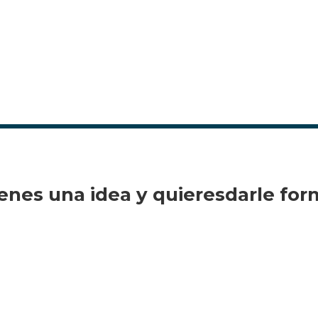
enes una idea y quieres
darle for