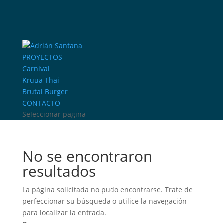
PROYECTOS
Carnival
Kruua Thai
Brutal Burger
CONTACTO
Seleccionar página
No se encontraron
resultados
La página solicitada no pudo encontrarse. Trate de
perfeccionar su búsqueda o utilice la navegación
para localizar la entrada.