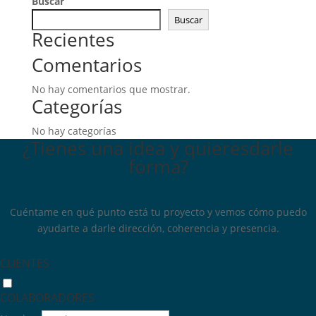
Buscar
Buscar
Recientes
Comentarios
No hay comentarios que mostrar.
Categorías
No hay categorías
¿Tienes una idea y quieres
darle
forma?
Cuéntame en qué punto está tu proyecto y vemos cómo puedo
ayudarte a darle dirección, coherencia y presencia.
CLIENTES
COLABORADORES